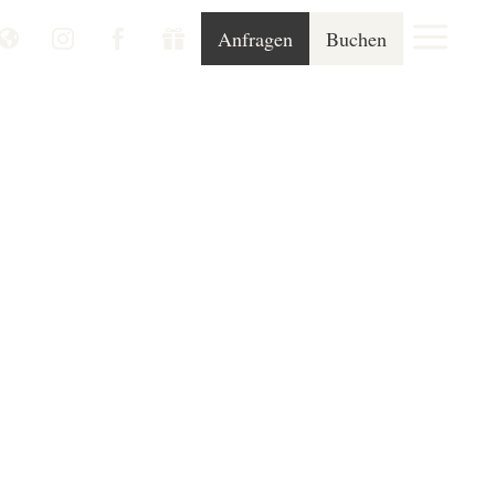
a
Anfragen
Buchen



