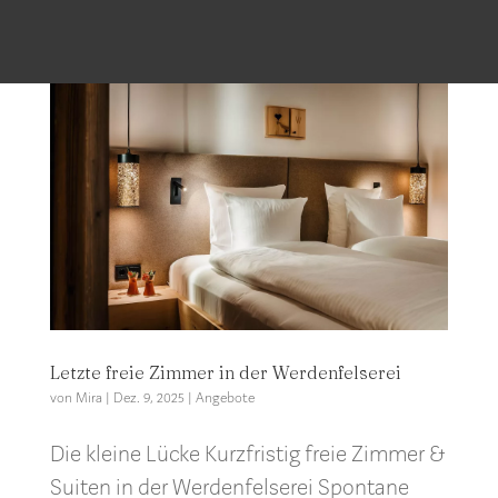
Letzte freie Zimmer in der Werdenfelserei
von
Mira
|
Dez. 9, 2025
|
Angebote
Die kleine Lücke Kurzfristig freie Zimmer &
Suiten in der Werdenfelserei Spontane