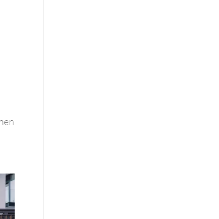
n
chen