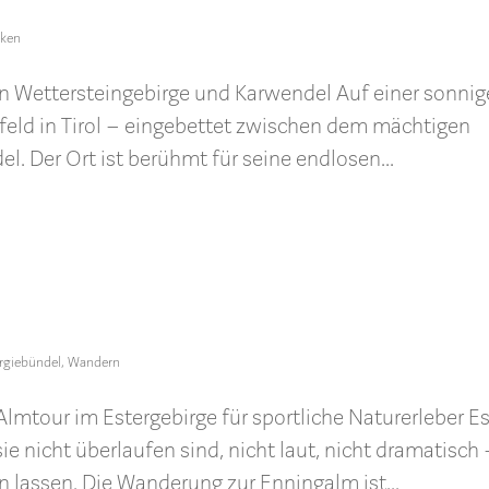
cken
en Wettersteingebirge und Karwendel Auf einer sonni
feld in Tirol – eingebettet zwischen dem mächtigen
. Der Ort ist berühmt für seine endlosen...
rgiebündel
,
Wandern
lmtour im Estergebirge für sportliche Naturerleber E
sie nicht überlaufen sind, nicht laut, nicht dramatisch
 lassen. Die Wanderung zur Enningalm ist...