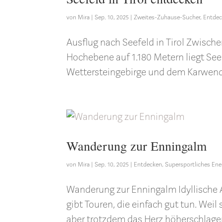
von
Mira
|
Sep. 10, 2025
|
Zweites-Zuhause-Sucher
,
Entde
Ausflug nach Seefeld in Tirol Zwisch
Hochebene auf 1.180 Metern liegt See
Wettersteingebirge und dem Karwendel
Wanderung zur Enningalm
von
Mira
|
Sep. 10, 2025
|
Entdecken
,
Supersportliches Ene
Wanderung zur Enningalm Idyllische A
gibt Touren, die einfach gut tun. Weil 
aber trotzdem das Herz höherschlagen