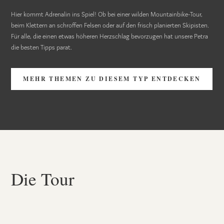
Hier kommt Adrenalin ins Spiel! Ob bei einer wilden Mountainbike-Tour,
beim Klettern an schroffen Felsen oder auf den frisch planierten Skipisten.
Für alle, die einen etwas höheren Herzschlag bevorzugen hat unsere Petra
die besten Tipps parat.
MEHR THEMEN ZU DIESEM TYP ENTDECKEN
Die Tour